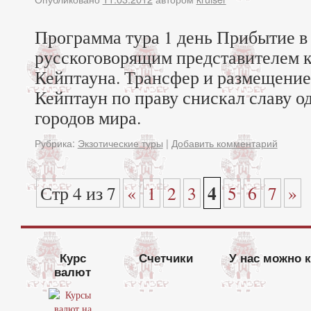
Программа тура 1 день Прибытие в 
русскоговорящим представителем к
Кейптауна. Трансфер и размещение 
Кейптаун по праву снискал славу о
городов мира.
Рубрика:
Экзотические туры
|
Добавить комментарий
4
Стр 4 из 7
«
1
2
3
5
6
7
»
Курс
Счетчики
У нас можно 
валют