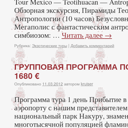
Tour Mexico — Teotihuacan — Antr
Обзорная экскурсия, Пирамиды Те
Антропологии (10 часов) Безуслов
Мегаполис с фантастическим антр
симбиозом: …
Читать далее
→
Рубрика:
Экзотические туры
|
Добавить комментарий
ГРУППОВАЯ ПРОГРАММА ПО
1680 €
Опубликовано
11.03.2012
автором
kruiser
Программа тура 1 день Прибытие в 
аэропорту с нашим представителем.
национальный парк Накуру, знаме
многотысячной популяцией фламин