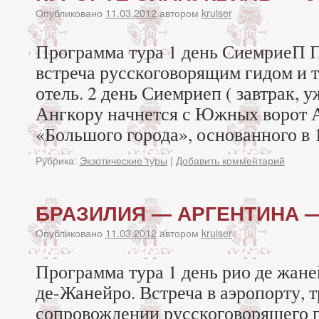
Опубликовано
11.03.2012
автором
kruiser
Программа тура 1 день СиемриеП П
встреча русскоговорящим гидом и 
отель. 2 день Сиемриеп ( завтрак, 
Ангкору начнется с Южных ворот 
«Большого города», основанного в 1
Рубрика:
Экзотические туры
|
Добавить комментарий
БРАЗИЛИЯ — АРГЕНТИНА — 
Опубликовано
11.03.2012
автором
kruiser
Программа тура 1 день рио де жан
де-Жанейро. Встреча в аэропорту, 
сопровождении русскоговорящего ги