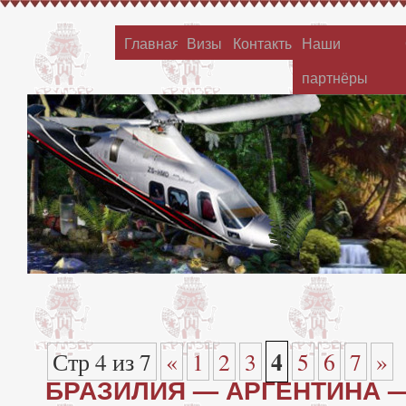
Главная
Визы
Контакты
Наши
партнёры
4
Стр 4 из 7
«
1
2
3
5
6
7
»
БРАЗИЛИЯ — АРГЕНТИНА —