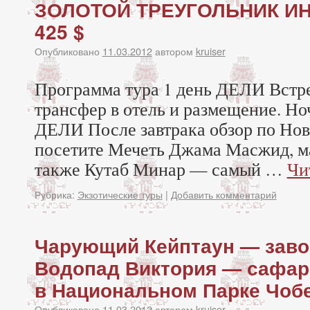
ЗОЛОТОЙ ТРЕУГОЛЬНИК ИН
425 $
Опубликовано
11.03.2012
автором
kruiser
Программа тура 1 день ДЕЛИ Встре
трансфер в отель и размещение. Ноч
ДЕЛИ После завтрака обзор по Нов
посетите Мечеть Джама Масжид, м
также Кутаб Минар — самый …
Чи
Рубрика:
Экзотические туры
|
Добавить комментарий
Чарующий Кейптаун — зав
Водопад Виктория — сафар
в Национальном Парке Чобе
Опубликовано
11.03.2012
автором
kruiser