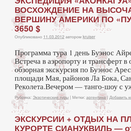
ЭКСПЕДИЦИЯ «АКОНКАГУА»
ВОСХОЖДЕНИЕ НА ВЫСО
ВЕРШИНУ АМЕРИКИ ПО «П
3650 $
Опубликовано
11.03.2012
автором
kruiser
Программа тура 1 день Буэнос Айр
Встреча в аэропорту и трансферт в
обзорная экскурсия по Буэнос Аре
площади Мая, районов Ла Бока, Са
Реколета.Вечером — танго-шоу с у
Рубрика:
Экзотические туры
|
Метки:
аргентина
|
Добавить 
ЭКСКУРСИИ + ОТДЫХ НА 
КУРОРТЕ СИАНУКВИЛЬ — от