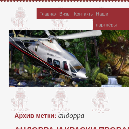
Главная
Визы
Контакты
Наши
партнёры
андорра
Архив метки: