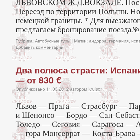
ЛЬВОВСКОМ Ж.Д.ВОКЗАЛЕ. Посадк
Переезд по территории Польши. Но
немецкой границы. * Для выезжающ
предлагаем бронирование поезда№ 9
Рубрика:
Автобусные туры
|
Метки:
андорра
,
германия
,
исп
Добавить комментарий
Два полюса страсти: Испа
— от 830 €
Опубликовано
11.03.2012
автором
kruiser
Львов — Прага — Страсбург — Па
и Шенонсо — Бордо — Сан-Себас
Толедо — Сеговия — Сарагоса — 
— гора Монсеррат — Коста-Брава