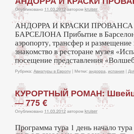
АНДОРРА И КРАСКИ ПРОВАН
Опубликовано
11.03.2012
автором
kruiser
АНДОРРА И КРАСКИ ПРОВАНСА 8
БАРСЕЛОНА Прибытие в Барселону
аэропорту, трансфер и размещение 
знакомство в ресторане музея «Исп
посещение представления «Волшеб
Рубрика:
Авиатуры в Европу
|
Метки:
андорра
,
испания
|
До
КУРОРТНЫЙ РОМАН: Швейц
— 775 €
Опубликовано
11.03.2012
автором
kruiser
Программа тура 1 день начало ту