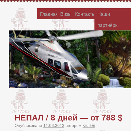
Главная
Визы
Контакты
Наши
партнёры
НЕПАЛ / 8 дней — от 788 $
Опубликовано
11.03.2012
автором
kruiser