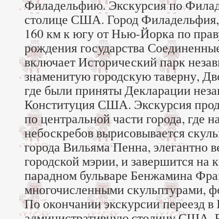
Филадельфию. Экскурсия по Фила
столице США. Город Филадельфия,
160 км к югу от Нью-Йорка по прав
рождения государства Соединенны
включает Исторический парк незав
знаменитую городскую таверну, Дв
где были приняты Декларации неза
Конституция США. Экскурсия прод
по центральной части города, где 
небоскребов вырисовывается скуль
города Вильяма Пенна, элегантно 
городской мэрии, и завершится на 
парадном бульваре Бенжамина Фра
многочисленными скульптурами, ф
По окончании экскурсии переезд 
административную столицу США. Р