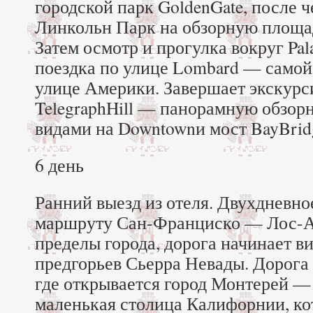
городской парк GoldenGate, после ч
Линкольн Парк на обзорную площад
Затем осмотр и прогулка вокруг Pala
поездка по улице Lombard — само
улице Америки. Завершает экскурс
TelegraphHill — панорамную обзор
видами на Downtownи мост BayBrid
6 день
Ранний выезд из отеля. Двухдневно
маршруту Сан-Франциско — Лос-А
пределы города, дорога начинает в
предгорьев Сьерра Невады. Дорога 
где открывается город Монтерей — 
маленькая столица Калифорнии, ко