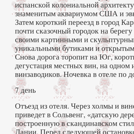
испанской колониальной архитект
знаменитым аквариумом США и эв
Затем короткий переезд в город К
почти сказочный городок на берегу
своими картинными и скульптурны
уникальными бутиками и открытым
Снова дорога торопит на Юг, коро
дегустация местных вин, на одном 
винзаводиков. Ночевка в отеле по д
7 день
Отъезд из отеля. Через холмы и ви
приведет в Сольвенг, «датскую дер
построенную в скандинавском стил
Дании. Перед следующей остановко