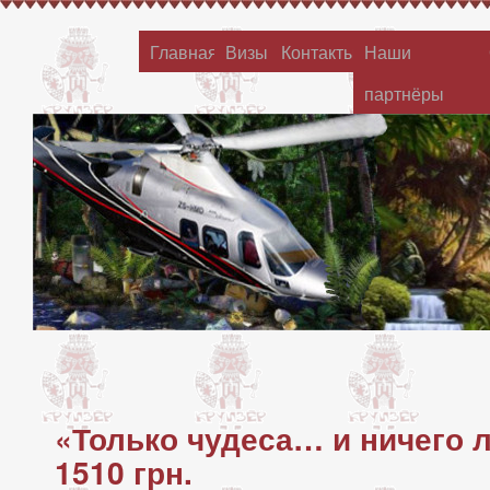
Главная
Визы
Контакты
Наши
партнёры
«Только чудеса… и ничего 
1510 грн.