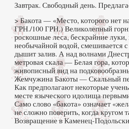
Завтрак. Свободный день. Предлаг
> Бакота — «Место, которого нет н
ГРН./100 ГРН.) Великолепный гор
роскошные леса, бескрайние луки,
необычайной водой, смешивается с
дышит залив. А над волнами Днест
метровая скала — Белая гора, кото
живописный вид на подковообразны
Жемчужина Бакоты — Скальный пе
Как предполагают некоторые учены
месте языческого идолища первыми
Само слово «бакота» означает «жел
не сложно поверить, когда кругом
Возвращение в Каменец-Подольски