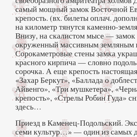
своеобразного амфитеатра холмов 
самый мощный замок Восточной Е
крепость. (вх. билеты оплач. допол
на километр тянутся каменно-земл
Внизу, на скалистом мысе — замок 
окруженный массивным земляным в
Сорокаметровые стены замка украш
красного кирпича — словно подол
сорочка. А еще крепость настояща
«Захар Беркут», «Баллада о доблес
Айвенго», «Три мушкетера», «Черна
крепость», «Стрелы Робин Гуда» с
здесь…
Приезд в Каменец-Подольский. Эк
семи культур…» — один из самых д