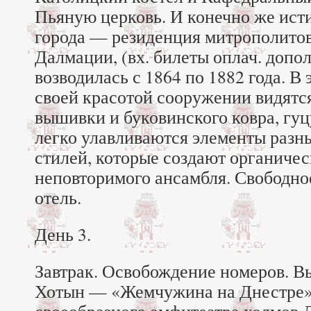
Пьяную церковь. И конечно же ис
города — резиденция митрополито
Далмации, (вх. билеты оплач. допо
возводилась с 1864 по 1882 года. В 
своей красотой сооружении видятс
вышивки и буковинского ковра, гу
легко улавливаются элементы разн
стилей, которые создают органиче
неповторимого ансамбля. Свободно
отель.
День 3.
Завтрак. Освобождение номеров. В
Хотын — «Жемчужина на Днестре».