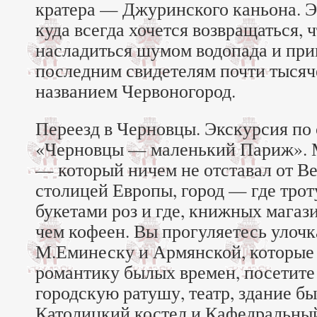
кратера — Джуринского каньона. Эт
куда всегда хочется возвращаться, 
насладиться шумом водопада и при
последним свидетелям почти тысяч
названием Червоногород.
Переезд в Черновцы. Экскурсия по
«Черновцы — маленький Париж». М
— который ничем не отставал от В
столицей Европы, город — где тро
букетами роз и где, книжных магаз
чем кофеен. Вы прогуляетесь улоч
М.Еминеску и Армянской, которые
романтику былых времен, посетите
городскую ратушу, театр, здание б
Католицкий костел и Кафедральны