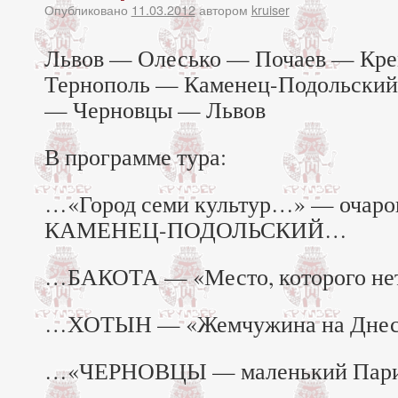
Опубликовано
11.03.2012
автором
kruiser
Львов — Олесько — Почаев — Кр
Тернополь — Каменец-Подольский
— Черновцы — Львов
В программе тура:
…«Город семи культур…» — очаро
КАМЕНЕЦ-ПОДОЛЬСКИЙ…
…БАКОТА — «Место, которого не
…ХОТЫН — «Жемчужина на Дне
…«ЧЕРНОВЦЫ — маленький Па