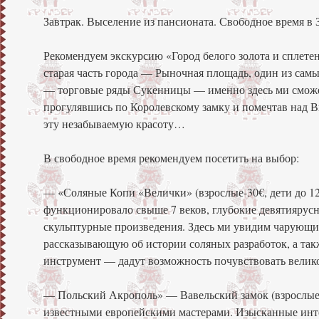
Завтрак. Выселение из пансионата. Свободное время в 
Рекомендуем экскурсию «Город белого золота и сплетени
старая часть города — Рыночная площадь, один из сам
— торговые ряды Сукенницы — именно здесь ми сможе
прогулявшись по Королевскому замку и помечтав над В
эту незабываемую красоту…
В свободное время рекомендуем посетить на выбор:
— «Соляные Копи «Велички» (взрослые-30€, дети до 12 
функционировало свыше 7 веков, глубокие девятиярус
скульптурные произведения. Здесь ми увидим чарующие
рассказывающую об истории соляных разработок, а так
инструмент — дадут возможность почувствовать вели
— Польский Акрополь» — Вавельский замок (взрослые-1
известными европейскими мастерами. Изысканные инт