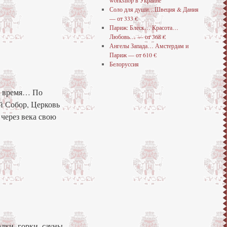
workshop в Украине
Соло для души…Швеция & Дания
— от 333 €
Париж: Блеск… Красота…
Любовь… — от 368 €
Ангелы Запада… Амстердам и
Париж — от 610 €
Белоруссия
т время… По
й Собор, Церковь
через века свою
дки, горки, сауны,