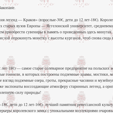
Закопане.
я легенд — Краков» (взрослые-30€, дети до 12 лет-18€). Короле
ых старых вузов Европы — Яггелонский университет, средневек
м приобрести сувениры в память о проведенных здесь минутах
ислой опрокинуть монетку с высоты курганов, чтоб снова сюда 
лет-18€) — самое старое солеварное предприятие на польских з
ные тоннели, в которых построены подземные храмы, мостики, 
 взгляд подземные озера, гроты, прекрасные часовни и музейн
же экспонаты воссоздающие атмосферу старинных легенд, а ори
колепную силу природы!
8€, дети до 12 лет-16€)- лучший памятник ренессансной культ
ерьеры королевского замка с уникальными коллекциями очаров