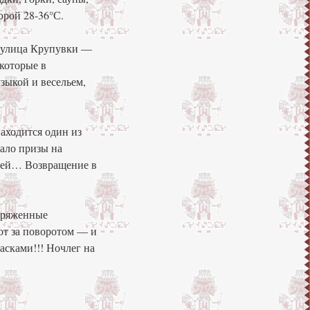
орой 28-36°С.
— улица Крупувки —
которые в
зыкой и весельем,
находится один из
ало призы на
цией… Возвращение в
апряженные
от за поворотом — и
асками!!! Ночлег на