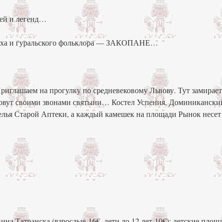
ей и легенд…
здуха и гуральского фольклора — ЗАКОПАНЕ…
риглашаем на прогулку по средневековому Львову. Тут замирае
 зовут своими звонами святыни… Костел Успения, Доминикански
лья Старой Аптеки, а каждый камешек на площади Рынок несет 
а Татранска (взрослые-16€, дети до 12 лет-10€): детские площа