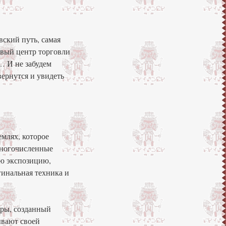
вский путь, самая
овый центр торговли
… И не забудем
вернутся и увидеть
емлях, которое
многочисленные
ую экспозицию,
гинальная техника и
уры, созданный
ывают своей