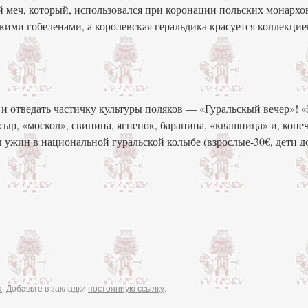
й меч, который, использовался при коронации польских монархо
кими гобеленами, а королевская геральдика красуется коллекци
и отведать частичку культуры поляков — «Гуральскый вечер»! 
ыр, «москол», свинина, ягненок, баранина, «квашница» и, коне
ужин в национальной гуральской колыбе (взрослые-30€, дети до 
а
. Добавьте в закладки
постоянную ссылку
.