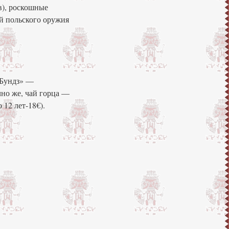
в), роскошные
ей польского оружия
«Бундз» —
чно же, чай горца —
12 лет-18€).