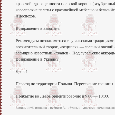
красотой: драгоценности польской короны (зазубренны
королевские палаты с красивейшей мебелью и бельгийс
и доспехов.
Возвращение в Закопане.
Рекомендуем познакомиться с гуральскими традициями 
восхитительный творог, «осципек» — соленый овечий с
всемирно известный «гжанец». Под гуральские аккорды 
Возвращение в Украину.
День 4.
Переезд по территории Польши. Пересечение границы.
Прибытие во Львов ориентировочно в 9:00 — 10:00.
Запись опубликована в рубрике
Автобусные туры
с метками
польш