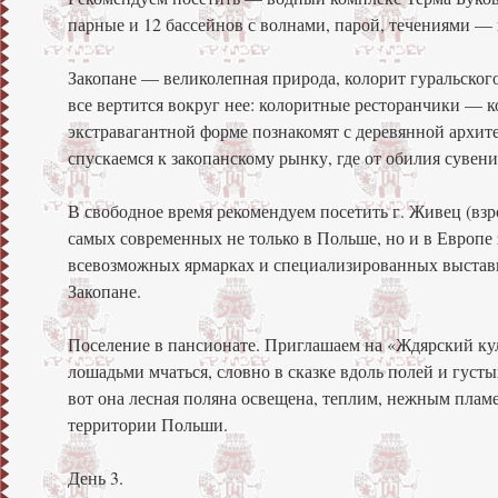
парные и 12 бассейнов с волнами, парой, течениями —
Закопане — великолепная природа, колорит гуральско
все вертится вокруг нее: колоритные ресторанчики — 
экстравагантной форме познакомят с деревянной архите
спускаемся к закопанскому рынку, где от обилия сувен
В свободное время рекомендуем посетить г. Живец (взро
самых современных не только в Польше, но и в Европе
всевозможных ярмарках и специализированных выставк
Закопане.
Поселение в пансионате. Приглашаем на «Ждярский кули
лошадьми мчаться, словно в сказке вдоль полей и гус
вот она лесная поляна освещена, теплим, нежным пламе
территории Польши.
День 3.