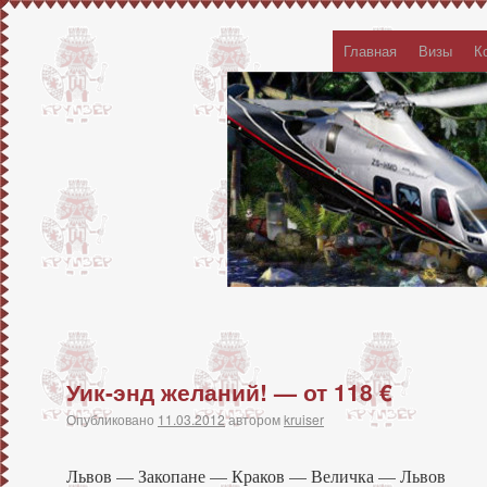
Главная
Визы
К
Уик-энд желаний! — от 118 €
Опубликовано
11.03.2012
автором
kruiser
Львов — Закопане — Краков — Величка — Львов