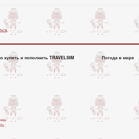
ься
.
но купить и пополнить TRAVELSIM
Погода в мире
ены
0г.