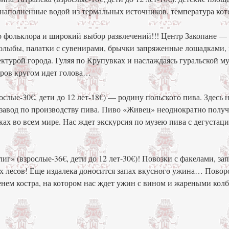
 наполненные водой из термальных источников, температура кот
го фольклора и широкий выбор развлечений!!! Центр Закопане 
колыбы, палатки с сувенирами, брычки запряженные лошадками, 
ктурой города. Гуляя по Крупувках и наслаждаясь гуральской му
иров кругом идет голова…
слые-30€, дети до 12 лет-18€) — родину польского пива. Здесь 
 завод по производству пива. Пиво «Живец» неоднократно получ
ах во всем мире. Нас ждет экскурсия по музею пива с дегуста
г» (взрослые-36€, дети до 12 лет-30€)! Повозки с факелами, з
тых лесов! Еще издалека доносится запах вкусного ужина… Повор
нем костра, на котором нас ждет ужин с вином и жареными колб