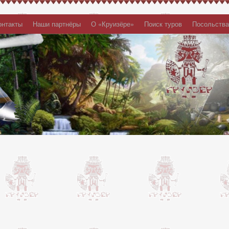
онтакты
Наши партнёры
О «Круизёре»
Поиск туров
Посольства