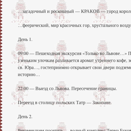
…загадочный и роскошный — КРАКОВ — город корол
…феерический, мир красочных гор, хрустального во
День 1.
09:00 — Пешеходная экскурсия «Только во Львове…» П
узеньким улочкам разливается аромат утреннего кофе,
св. Юра…, гостеприимно открывает свои двери подземе
историю…
22:00 — Выезд со Львова. Пересечение границы.
Переезд в столицу польских Татр — Закопане.
День 2.
Рекомендуем посетить — водный комплекс Терма Буковин