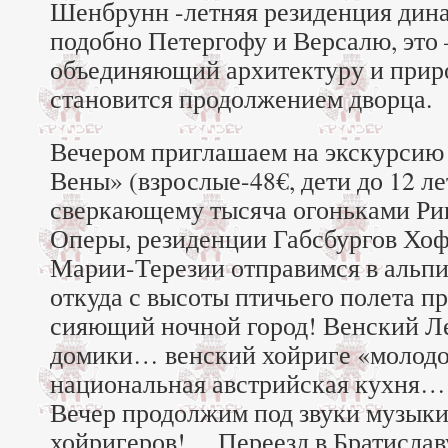
Шенбрунн -летняя резиденция дина
подобно Петергофу и Версалю, это
объединяющий архитектуру и приро
становится продолжением дворца.
Вечером приглашаем на экскурсию
Вены» (взрослые-48€, дети до 12 ле
сверкающему тысяча огоньками Рин
Оперы, резиденции Габсбургов Хо
Марии-Терезии отправимся в альпи
откуда с высоты птичьего полета п
сияющий ночной город! Венский 
домики… венский хойриге «молод
национальная австрийская кухня… 
Вечер продолжим под звуки музыки
хойригеров!… Переезд в Братиславу