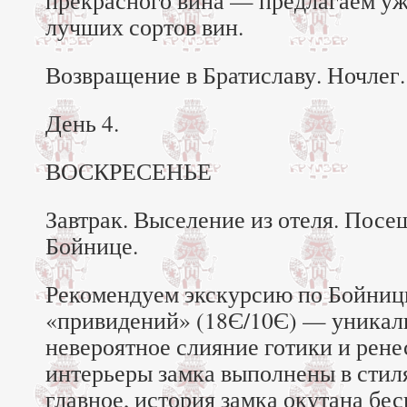
прекрасного вина — предлагаем уж
лучших сортов вин.
Возвращение в Братиславу. Ночлег.
День 4.
ВОСКРЕСЕНЬЕ
Завтрак. Выселение из отеля. Посе
Бойнице.
Рекомендуем экскурсию по Бойниц
«привидений» (18Є/10Є) — уникаль
невероятное слияние готики и рене
интерьеры замка выполнены в стиля
главное, история замка окутана бе