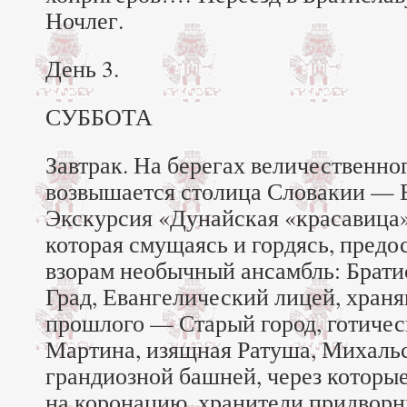
Ночлег.
День 3.
СУББОТА
Завтрак. На берегах величественно
возвышается столица Словакии — Б
Экскурсия «Дунайская «красавица»
которая смущаясь и гордясь, предо
взорам необычный ансамбль: Брати
Град, Евангелический лицей, хра
прошлого — Старый город, готичес
Мартина, изящная Ратуша, Михальс
грандиозной башней, через которы
на коронацию, хранители придвор