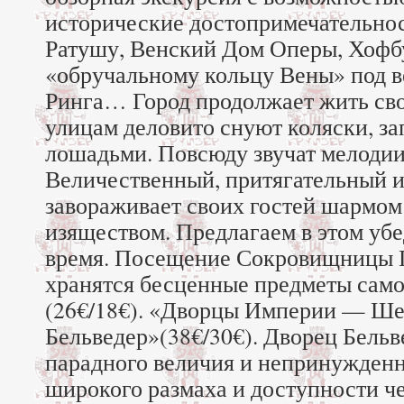
исторические достопримечательнос
Ратушу, Венский Дом Оперы, Хофбу
«обручальному кольцу Вены» под 
Ринга… Город продолжает жить св
улицам деловито снуют коляски, з
лошадьми. Повсюду звучат мелодии
Величественный, притягательный 
завораживает своих гостей шармом
изяществом. Предлагаем в этом уб
время. Посещение Сокровищницы Г
хранятся бесценные предметы само
(26€/18€). «Дворцы Империи — Ше
Бельведер»(38€/30€). Дворец Бельв
парадного величия и непринужденн
широкого размаха и доступности ч