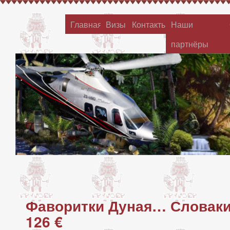
Главная
Визы
Контакты
Наши
партнёры
Фаворитки Дуная… Словаки
126 €