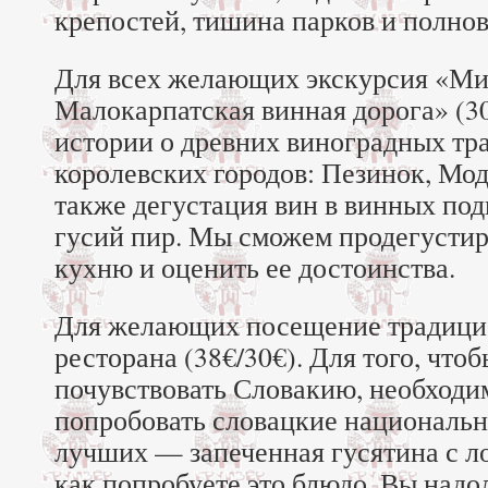
крепостей, тишина парков и полно
Для всех желающих экскурсия «М
Малокарпатская винная дорога» (30
истории о древних виноградных тр
королевских городов: Пезинок, Мо
также дегустация вин в винных по
гусий пир. Мы сможем продегустир
кухню и оценить ее достоинства.
Для желающих посещение традицио
ресторана (38€/30€). Для того, что
почувствовать Словакию, необходим
попробовать словацкие национальн
лучших — запеченная гусятина с л
как попробуете это блюдо, Вы надо