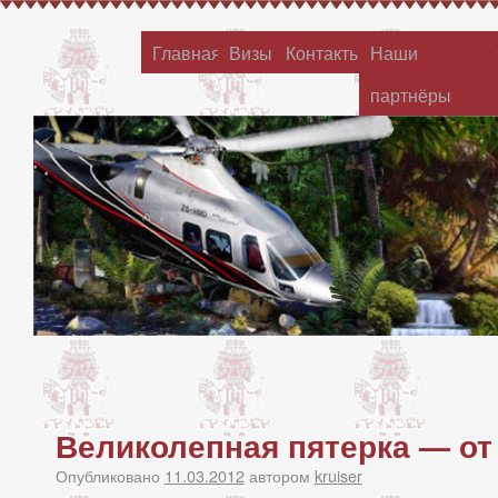
Главная
Визы
Контакты
Наши
партнёры
Великолепная пятерка — от 
Опубликовано
11.03.2012
автором
kruiser