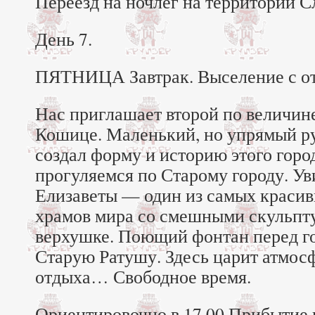
Переезд на ночлег на территории С
День 7.
ПЯТНИЦА Завтрак. Выселение с от
Нас приглашает второй по величин
Кошице. Маленький, но упрямый руч
создал форму и историю этого гор
прогуляемся по Старому городу. У
Елизаветы — один из самых красив
храмов мира со смешными скульпт
верхушке. Поющий фонтан перед г
Старую Ратушу. Здесь царит атмос
отдыха… Свободное время.
Ориентировочно в 17.00 Прибытие 