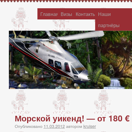
Главная
Визы
Контакты
Наши
партнёры
Морской уикенд! — от 180 €
Опубликовано
11.03.2012
автором
kruiser