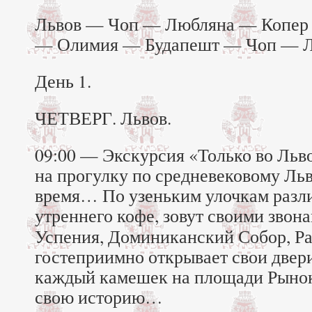
Львов — Чоп — Любляна — Копер 
— Олимия — Будапешт — Чоп — Л
День 1.
ЧЕТВЕРГ. Львов.
09:00 — Экскурсия «Только во Ль
на прогулку по средневековому Льв
время… По узеньким улочкам разли
утреннего кофе, зовут своими зво
Успения, Доминиканский Собор, Р
гостеприимно открывает свои двери
каждый камешек на площади Рынок 
свою историю…