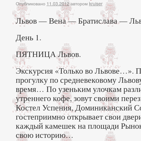
Опубликовано
11.03.2012
автором
kruiser
Львов — Вена — Братислава — Ль
День 1.
ПЯТНИЦА Львов.
Экскурсия «Только во Львове…». 
прогулку по средневековому Львову
время… По узеньким улочкам разли
утреннего кофе, зовут своими пер
Костел Успения, Доминиканский Со
гостеприимно открывает свои двери
каждый камешек на площади Рынок 
свою историю…