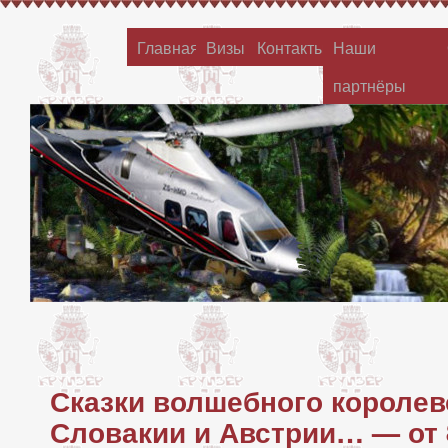
Главная
Визы
Контакты
Наши
партнёры
Сказки волшебного королев
Словакии и Австрии… — от 