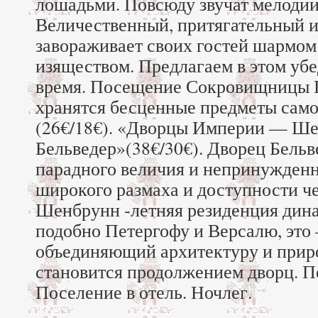
лошадьми. Повсюду звучат мелодии
Величественный, притягательный 
завораживает своих гостей шармом
изяществом. Предлагаем в этом уб
время. Посещение Сокровищницы Г
хранятся бесценные предметы само
(26€/18€). «Дворцы Империи — Ше
Бельведер»(38€/30€). Дворец Бельв
парадного величия и непринужденн
широкого размаха и доступности ч
Шенбрунн -летняя резиденция дина
подобно Петергофу и Версалю, это
объединяющий архитектуру и приро
становится продолжением дворц. Пе
Поселение в отель. Ночлег.