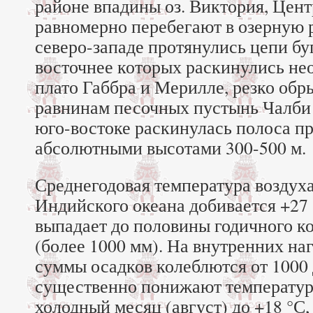
районе впадины оз. Виктория, Цен
равномерно перебегают в озерную 
северо-западе протянулись цепи бу
восточнее которых раскинулись не
плато Габбра и Мерилле, резко об
равнинам песочных пустынь Чалби 
юго-востоке раскинулась полоса п
абсолютными высотами 300-500 м.
Среднегодовая температура воздух
Индийского океана добивается +27 
выпадает до половины годичного к
(более 1000 мм). На внутренних наг
суммы осадков колеблются от 1000 
существенно понижают температуру
холодный месяц (август) до +18 °С