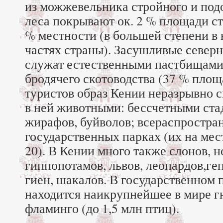
из можжевельника стройного и под
леса покрывают ок. 2 % площади ст
% местности (в большей степени в
частях страны). Засушливые север
служат естественными пастбищами 
бродячего скотоводства (37 % площ
туристов образ Кении неразрывно 
в ней животными: бессчетными стад
жирафов, буйволов; всераспростра
государственных парках (их на мес
20). В Кении много также слонов, н
гиппопотамов, львов, леопардов,геп
гиен, шакалов. В государственном 
находится наикрупнейшее в мире г
фламинго (до 1,5 млн птиц).