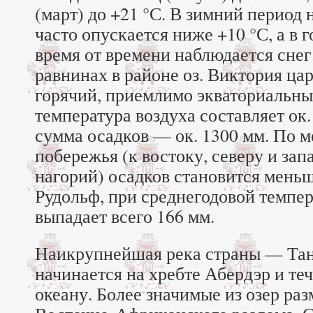
(март) до +21 °С. В зимний период
часто опускается ниже +10 °С, а в 
время от времени наблюдается снег
равнинах в районе оз. Виктория ца
горячий, приемлимо экваториальны
температура воздуха составляет ок.
сумма осадков — ок. 1300 мм. По м
побережья (к востоку, северу и за
нагорий) осадков становится меньше
Рудольф, при среднегодовой темпер
выпадает всего 166 мм.
Наикрупнейшая река страны — Тана
начинается на хребте Абердэр и те
океану. Более значимые из озер ра