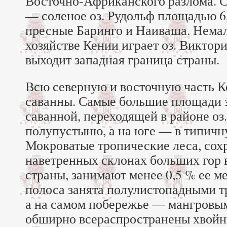
Восточно-Африканского разлома. С
— соленое оз. Рудольф площадью 6,4
пресные Баринго и Наиваша. Нема
хозяйстве Кении играет оз. Виктори
выходит западная граница страны.
Всю северную и восточную часть 
саванны. Самые большие площади 
саванной, переходящей в районе оз.
полупустыню, а на юге — в типичн
Мокроватые тропические леса, сох
наветренных склонах больших гор 
страны, занимают менее 0,5 % ее 
полоса занята полулистопадными т
а на самом побережье — мангровым
обширно всераспространены хвойн