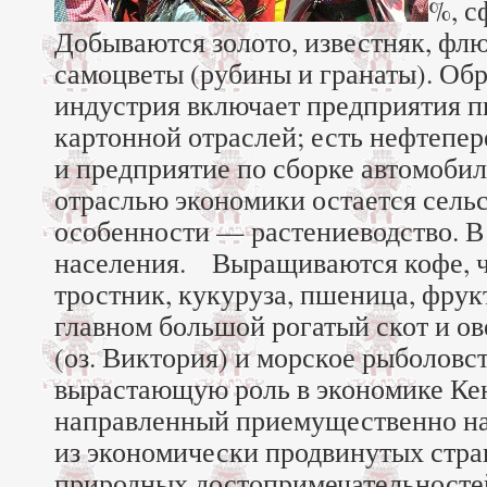
%, с
Добываются золото, известняк, флю
самоцветы (рубины и гранаты). О
индустрия включает предприятия п
картонной отраслей; есть нефтепе
и предприятие по сборке автомоби
отраслью экономики остается сельс
особенности — растениеводство. В 
населения. Выращиваются кофе, ч
тростник, кукуруза, пшеница, фрукт
главном большой рогатый скот и ов
(оз. Виктория) и морское рыболовс
вырастающую роль в экономике Кен
направленный приемущественно на
из экономически продвинутых стран
природных достопримечательностей