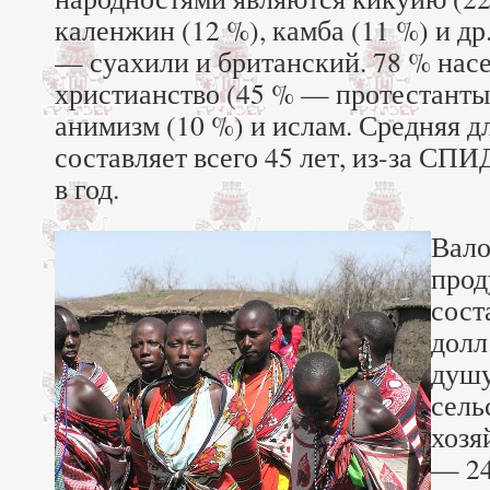
каленжин (12 %), камба (11 %) и д
— суахили и британский. 78 % нас
христианство (45 % — протестанты
анимизм (10 %) и ислам. Средняя 
составляет всего 45 лет, из-за СПИ
в год.
Вало
прод
сост
долл.
душу
сель
хозя
— 24