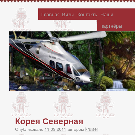
Главная
Визы
Контакты
Наши
партнёры
Корея Северная
Опубликовано
11.09.2011
автором
kruiser