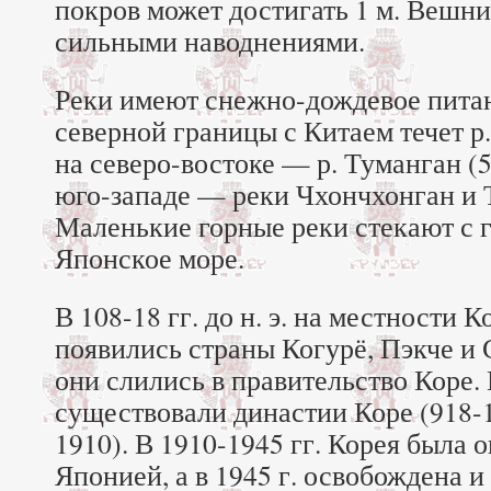
покров может достигать 1 м. Вешн
сильными наводнениями.
Реки имеют снежно-дождевое пита
северной границы с Китаем течет р
на северо-востоке — р. Туманган (5
юго-западе — реки Чхончхонган и 
Маленькие горные реки стекают с г
Японское море.
В 108-18 гг. до н. э. на местности 
появились страны Когурё, Пэкче и С
они слились в правительство Коре.
существовали династии Коре (918-1
1910). В 1910-1945 гг. Корея была 
Японией, а в 1945 г. освобождена и 