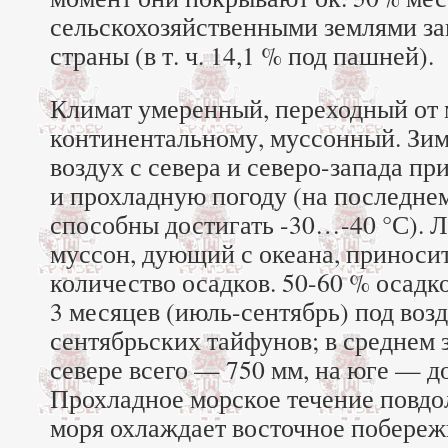
сельскохозяйственными землями за
страны (в т. ч. 14,1 % под пашней).
Климат умеренный, переходный от 
континентальному, муссонный. Зи
воздух с севера и северо-запада п
и прохладную погоду (на последне
способны достигать -30…-40 °С). 
муссон, дующий с океана, приноси
количество осадков. 50-60 % осадк
3 месяцев (июль-сентябрь) под воз
сентябрьских тайфунов; в среднем 
севере всего — 750 мм, на юге — до
Прохладное морское течение повдо
моря охлаждает восточное побереж