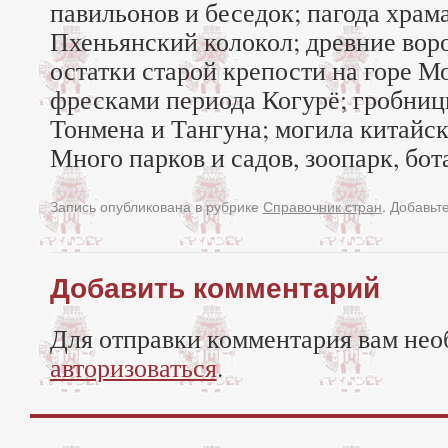
павильонов и беседок; пагода храм
Пхеньянский колокол; древние ворот
остатки старой крепости на горе М
фресками периода Когурё; гробниц
Тонмена и Тангуна; могила китайс
Много парков и садов, зоопарк, бот
Запись опубликована в рубрике
Справочник стран
. Добавьт
Добавить комментарий
Для отправки комментария вам нео
авторизоваться
.