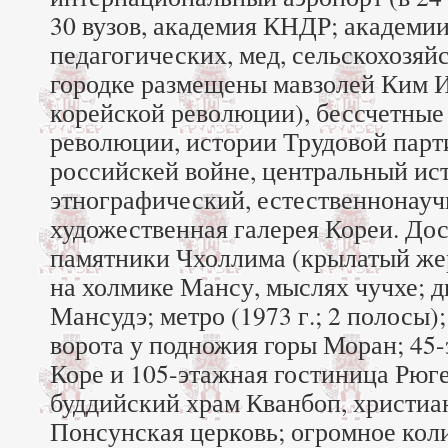
30 вузов, академия КНДР; академи
педагогических, мед, сельскохозяй
городке размещены мавзолей Ким И
корейской революции), бессчетные
революции, истории Трудовой парт
российскей войне, центральный ис
этнографический, естественнонауч
художественная галерея Кореи. До
памятники Чхоллима (крылатый же
на холмике Мансу, мыслях чучхе; д
Мансудэ; метро (1973 г.; 2 полосы
ворота у подножия горы Моран; 45
Коре и 105-этажная гостиница Рюг
буддийский храм Кванбоп, христиа
Понсунская церковь; огромное кол