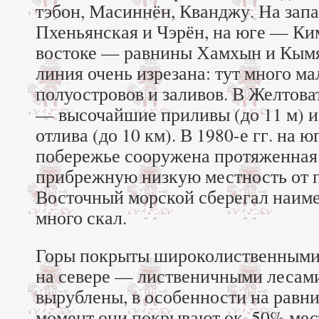
тэбон, Масиннён, Кванджу. На зап
Пхеньянская и Чэрён, на юге — Ким
востоке — равнины Хамхын и Кымя.
линия очень изрезана: тут много ма
полуостровов и заливов. В Желтова
— высочайшие приливы (до 11 м) и
отлива (до 10 км). В 1980-е гг. на 
побережье сооружена протяженна
прибрежную низкую местность от 
Восточный морской сберегал наиме
много скал.
Горы покрыты широколиственными
на севере — лиственичными лесами
вырублены, в особенности на равни
момент они покрывают ок. 50% мес