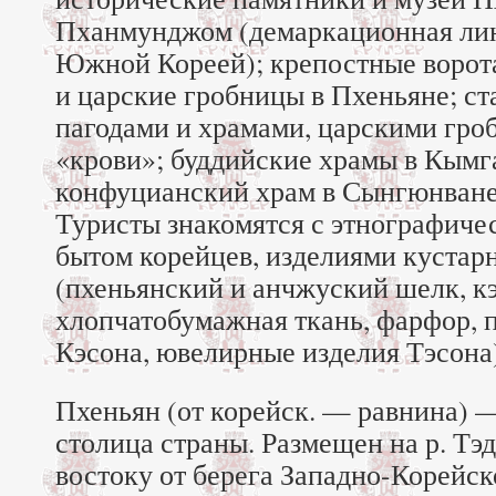
Пханмунджом (демаркационная ли
Южной Кореей); крепостные ворот
и царские гробницы в Пхеньяне; ст
пагодами и храмами, царскими гро
«крови»; буддийские храмы в Кымг
конфуцианский храм в Сынгюнване 
Туристы знакомятся с этнографиче
бытом корейцев, изделиями куста
(пхеньянский и анчжуский шелк, к
хлопчатобумажная ткань, фарфор, 
Кэсона, ювелирные изделия Тэсона)
Пхеньян (от корейск. — равнина) —
столица страны. Размещен на р. Тэд
востоку от берега Западно-Корейск