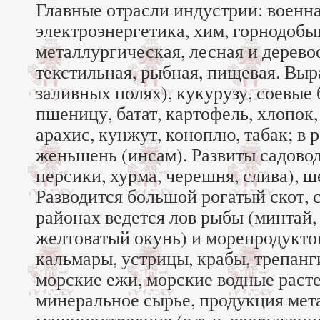
Главные отрасли индустрии: военн
электроэнергетика, хим, горнодоб
металлургическая, лесная и дерев
текстильная, рыбная, пищевая. Вы
заливных полях), кукурузу, соевые 
пшеницу, батат, картофель, хлопок,
арахис, кунжут, коноплю, табак; в
женьшень (инсам). Развиты садовод
персики, хурма, черешня, слива), ш
Разводится большой рогатый скот, 
районах ведется лов рыбы (минтай, 
желтоватый окунь) и морепродукто
кальмары, устрицы, крабы, трепанг
морские ежи, морские водные расте
минеральное сырье, продукция мет