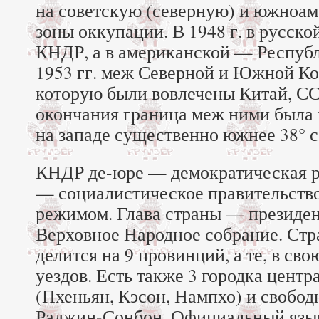
на советскую (северную) и южноа
зоны оккупации. В 1948 г. в русско
КНДР, а в американской — Республ
1953 гг. меж Северной и Южной Ко
которую были вовлечены Китай, С
окончания граница меж ними была
на западе существенно южнее 38° с
КНДР де-юре — демократическая р
— социалистическое правительство
режимом. Глава страны — президе
Верховное Народное собрание. Стр
делится на 9 провинций, а те, в сво
уездов. Есть также 3 городка цент
(Пхеньян, Кэсон, Нампхо) и свобод
Раджин-Сонбон. Официальный язы