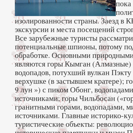
пока 
поли
изолированности страны. Заезд в 
экскурсии и места посещений стро
Все зарубежные туристы рассматри
потенциальные шпионы, потому по
обработке. Основными природными
являются горы Кымган (Алмазные)
водопадов, потухший вулкан Пэкту с
верхушке (в застывшем кратере); г
9 лун ») с пиком Обонг, водопадам
источниками; горы Чильбосан («го
гранитными горами, водопадами, 
источниками. Главные историко-ку
туристические объекты: революцио
исторические памятники и музеи П