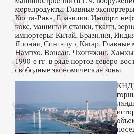
машиностроения (в т. ч. вооружение
морепродукты. Главные экспортеры
Коста-Рика, Бразилия. Импорт: неф
кокс, машины и станки, ткани, зерн
импортеры: Китай, Бразилия, Индия
Япония, Сингапур, Катар. Главные 
Нампхо, Вонсан, Чхончжин, Хамхын
1990-е гг. в ряде портов северо-в
свободные экономические зоны.
КНДР
горн
ланд
исто
объе
посе