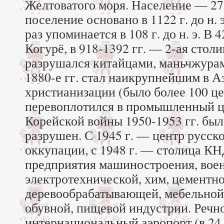
Желтоватого моря. Население — 272
поселение основано в 1122 г. до н. 
раз упоминается в 108 г. до н. э. В 
Когурё, в 918-1392 гг. — 2-ая стол
разрушался китайцами, маньчжурам
1880-е гг. стал наикрупнейшим в А
христианизации (было более 100 це
перевоплотился в промышленный це
Корейской войны 1950-1953 гг. бы
разрушен. С 1945 г. — центр русск
оккупации, с 1948 г. — столица КН
предприятия машиностроения, вое
электротехнической, хим, цементно
деревообрабатывающей, мебельной,
обувной, пищевой индустрии. Речной
интернациональный аэропорт (в 24 