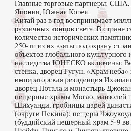
Главные торговые партнеры: США, 
Япония, Южная Корея.
Китай раз в год воспринимает милл
различных концов света. В стране 
количество исторических памятнико
250-ти из их взяты под охрану стра
объектов глобального культурного 
наследства ЮНЕСКО включены: Ве
стенка, дворец Гугун, «Храм неба» 
императорская резиденция Ихэюань
дворец Потала и монастырь Джоканг
пещерные храмы Могао, мавзолей 
Шихуанди, гробницы царей династ
(округи Пекина); пещеры Чжоукоу
(буддийский пещерный храм 5-9 вв.)
Цюйфу, Пинъяо и Лицзян; древние 