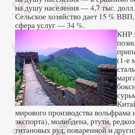
на душу населения — 4,7 тыс. долл.,
Сельское хозяйство дает 15 % ВВП,
сфера услуг — 34 %.
КНР 
позиц
прип
(1-е 
сталь
марг
бокси
сурь
Китай
мирового производства вольфрама 
экспорта), молибдена, ртути, редко
титановых руд, поваренной и других