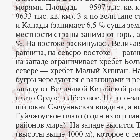
морями. Площадь — 9597 тыс. кв. 
9633 тыс. кв. км). 3-я по величине 
и Канады (занимает 6,5 % суши земн
местности страны занимают горы, а
%. На востоке раскинулась Велича
равнина, на северо-востоке — равн
на западе ограничивает хребет Бол
севере — хребет Малый Хинган. На
бугры чередуются с равнинами и р
западу от Величавой Китайской ра
плато Ордос и Лёссовое. На юго-за
широкая Сычуаньская впадина, а 
Гуйчжоуское плато (один из огром
районов мира). На западе высится 
(высоты выше 4000 м), которое с с