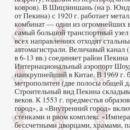
ковров). В Шицзиншань (на р. Юнди
от Пекина) с 1920 г. работает мета
комбинат — один из огромнейших 
самый большой транспортный узел 
всех направлениях отходят стальны
автомагистрали. Величавый канал (
в 6-13 вв.) соединяет район Пекина 
Интернациональный аэропорт Шоу
наикрупнейший в Китае. В 1969 г. 
метрополитен (две полосы общей дл
Строительный вид Пекина складыва
веков. К 1553 г. предместья образ
город», а «Внутренний город» вкл
стенками и рвом комплекс «Импера
бессчетными дворцами, храмами, п