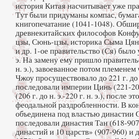
история Китая насчитывает уже пра
Тут были придуманы компас, бумага 
книгопечатание (1041-1048). Обши
древнекитайских философов Конфу
цзы, Сюнь-цзы, историка Сыма Цяня
и др. 1-ое правительство (Ся) было у
э. На замену ему пришло правительс
н. э.), завоеванное потом племенем
Чжоу просуществовало до 221 г. до 
последовали империи Цинь (221-206 
(206 г. до н. э.-220 г. н. э.), после 
феодальной раздробленности. В кон.
объединена под властью династии 
последовали династия Тан (618-907
династий и 10 царств» (907-960) и 