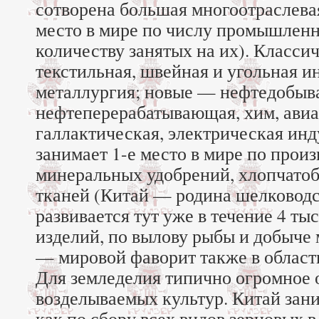
сотворена большая многоотраслевая
место в мире по числу промышлен
количеству занятых на их). Класси
текстильная, швейная и угольная и
металлургия; новые — нефтедобыв
нефтеперерабатывающая, хим, авиа
галлактическая, электрическая инд
занимает 1-е место в мире по произ
минеральных удобрений, хлопчато
тканей (Китай — родина шелководс
развивается тут уже в течение 4 тыс
изделий, по вылову рыбы и добыче
— мировой фаворит также в област
Для земледелия типично огромное 
возделываемых культур. Китай зани
как по сбору всех видов зерновых в