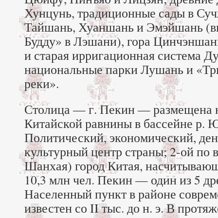
Хунцунь, традиционные сады в Суч
Тайшань, Хуаншань и Эмэйшань (в
Будду» в Лэшани), гора Цинчэншан
и старая ирригационная система Д
национальные парки Лушань и «Тр
реки».
Столица — г. Пекин — размещена 
Китайской равнины в бассейне р. 
Политический, экономический, де
культурный центр страны; 2-ой по 
Шанхая) город Китая, насчитываю
10,3 млн чел. Пекин — один из 5 др
Населенный пункт в районе совре
известен со II тыс. до н. э. В протя