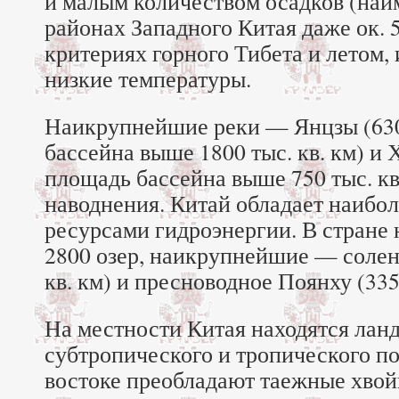
и малым количеством осадков (наим
районах Западного Китая даже ок. 
критериях горного Тибета и летом,
низкие температуры.
Наикрупнейшие реки — Янцзы (630
бассейна выше 1800 тыс. кв. км) и 
площадь бассейна выше 750 тыс. кв
наводнения. Китай обладает наибо
ресурсами гидроэнергии. В стране
2800 озер, наикрупнейшие — солен
кв. км) и пресноводное Поянху (3358
На местности Китая находятся лан
субтропического и тропического по
востоке преобладают таежные хвойн