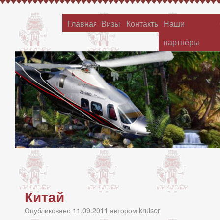
Главная
Визы
Контакты
Наши
партнёры
Китай
Опубликовано
11.09.2011
автором
kruiser