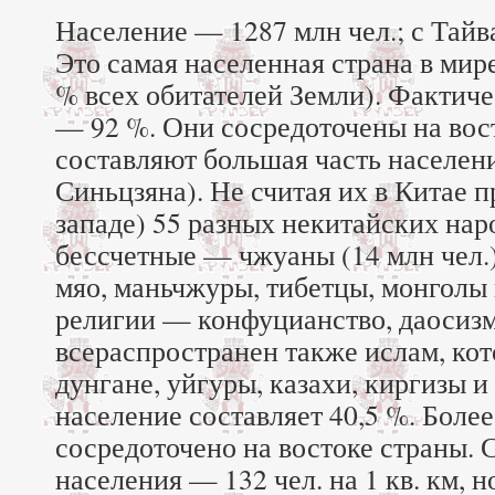
Население — 1287 млн чел.; с Тайв
Это самая населенная страна в мир
% всех обитателей Земли). Фактиче
— 92 %. Они сосредоточены на вос
составляют большая часть населени
Синьцзяна). Не считая их в Китае п
западе) 55 разных некитайских нар
бессчетные — чжуаны (14 млн чел.)
мяо, маньчжуры, тибетцы, монголы 
религии — конфуцианство, даосизм
всераспространен также ислам, ко
дунгане, уйгуры, казахи, киргизы и
население составляет 40,5 %. Более
сосредоточено на востоке страны. 
населения — 132 чел. на 1 кв. км, 