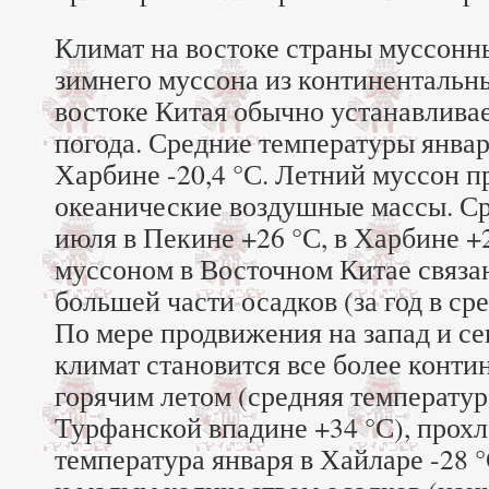
Климат на востоке страны муссонн
зимнего муссона из континентальн
востоке Китая обычно устанавливае
погода. Средние температуры января
Харбине -20,4 °С. Летний муссон п
океанические воздушные массы. С
июля в Пекине +26 °С, в Харбине +
муссоном в Восточном Китае связа
большей части осадков (за год в ср
По мере продвижения на запад и се
климат становится все более конт
горячим летом (средняя температур
Турфанской впадине +34 °С), прохл
температура января в Хайларе -28 °