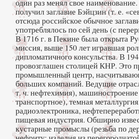
один раз менял свое наименование. 
получил заглавие Бэйцзин (т. е. «с
отсюда российское обычное заглави
употреблялось по сей день (с перер
В 1716 г. в Пекине была открыта Р
миссия, выше 150 лет игравшая ро
дипломатичного консульства. В 194
провозглашен столицей КНР. Это 
промышленный центр, насчитываю
больших компаний. Ведущие отрасл
т. ч. нефтехимия), машиностроение (
транспортное), темная металлургия
радиоэлектроника, нефтепереработк
пищевая индустрия. Обширно изве
кустарные промыслы (резьба по дер
нефриту; изделия из перегородчато