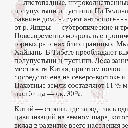
— листопадные, широколиственные,
полупустыни и пустыни. На Велич
равнине доминируют антропогенны
от р. Янцзы — субтропические и тр
Повсевременно мокроватые тропиче
горных районах близ границы с Мья
Хайнань. В Тибете преобладают в
полупустыни и пустыни. Леса зани
местности Китая, при этом половин
сосредоточена на северо-востоке и
Пахотные земли составляют 11 % м
пастбища — ок. 30%.
Китай — страна, где зародилась од
цивилизаций на земном шаре, кото
вклад в развитие всего населения 