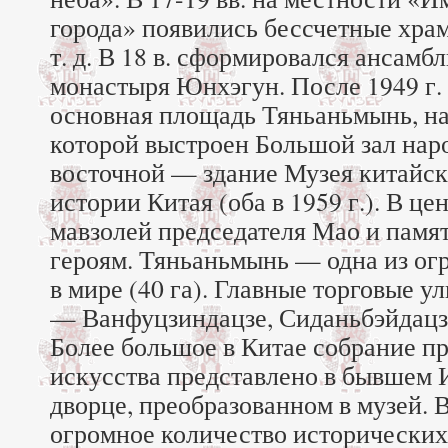
города» появились бессчетные храм
т. д. В 18 в. сформировался ансамб
монастыря Юнхэгун. После 1949 г.
основная площадь Тяньаньмынь, на
которой выстроен Большой зал наро
восточной — здание Музея китайс
истории Китая (оба в 1959 г.). В ц
мавзолей председателя Мао и памя
героям. Тяньаньмынь — одна из о
в мире (40 га). Главные торговые у
— Ванфуцзиндацзе, Сиданьбэйдацз
Более большое в Китае собрание п
искусства представлено в бывшем
дворце, преобразованном в музей.
огромное количество исторических п