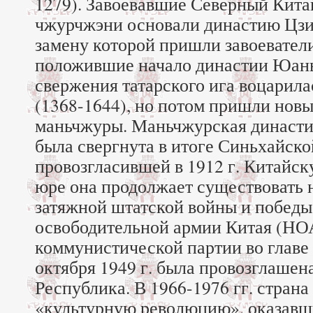
1279). Завоевавшие Северный Кита
чжурчжэни основали династию Цзин
замену которой пришли завоевател
положившие начало династии Юань
свержения татарского ига воцарил
(1368-1644), но потом пришли нов
маньчжуры. Маньчжурская династи
была свергнута в итоге Синьхайск
провозгласившей в 1912 г. Китайск
юре она продолжает существовать 
затяжной штатской войны и победы
освободительной армии Китая (НО
коммунистической партии во главе
октября 1949 г. была провозглашен
Республика. В 1966-1976 гг. стран
«культурную революцию», оказавш