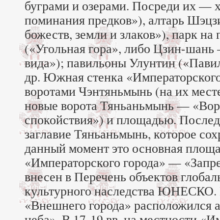
буграми и озерами. Посреди их — 
поминания предков»), алтарь Шэцз
божеств, земли и злаков»), парк на
(«Угольная гора», либо Цзин-шань
вида»); павильоны Улунтин («Пави
др. Южная стенка «Императорского
воротами Чэнтяньмынь (на их месте
новые ворота Тяньаньмынь — «Вор
спокойствия») и площадью. Послед
заглавие Тяньаньмынь, которое сох
данный момент это основная площа
«Императорского города» — «Запр
внесен в Перечень объектов глобал
культурного наследства ЮНЕСКО. 
«Внешнего города» расположился 
неба». В 17-19 вв. на местности «