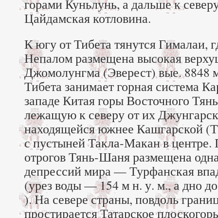
горами Куньлунь, а дальше к север
Цайдамская котловина.
К югу от Тибета тянутся Гималаи, г
Непалом размещена высокая верху
Джомолунгма (Эверест) вые. 8848 м
Тибета занимает горная система Ка
западе Китая горы Восточного Тян
лежащую к северу от их Джунгарск
находящейся южнее Кашгарской (Т
с пустыней Такла-Макан в центре.
отрогов Тянь-Шаня размещена одна
депрессий мира — Турфанская впад
(урез воды — 154 м н. у. м., а дно до
). На севере страны, повдоль грани
простирается Татарское плоскогорь