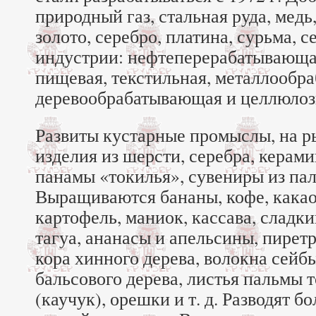
природный газ, стальная руда, медь,
золото, серебро, платина, сурьма, с
индустрии: нефтеперерабатывающа
пищевая, текстильная, металлообр
деревообрабатывающая и целлюлоз
Развиты кустарные промыслы, на р
изделия из шерсти, серебра, керами
панамы «токилья», сувениры из пал
Выращиваются бананы, кофе, какао
картофель, маниок, кассава, сладки
тагуа, ананасы и апельсины, пирет
кора хинного дерева, волокна сейб
бальсового дерева, листья пальмы т
(каучук), орешки и т. д. Разводят б