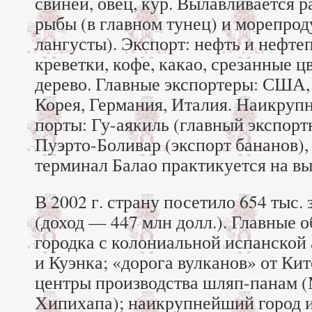
свиней, овец, кур. Вылавливается ра
рыбы (в главном тунец) и морепрод
лангусты). Экспорт: нефть и нефте
креветки, кофе, какао, срезанные ц
дерево. Главные экспортеры: США
Корея, Германия, Италия. Наикруп
порты: Гу-аякиль (главный экспор
Пуэрто-Боливар (экспорт бананов),
терминал Балао практикуется на вы
В 2002 г. страну посетило 654 тыс.
(доход — 447 млн долл.). Главные о
городка с колониальной испанской
и Куэнка; «дорога вулканов» от Кит
центры производства шляп-панам (
Хипихапа); наикрупнейший город 