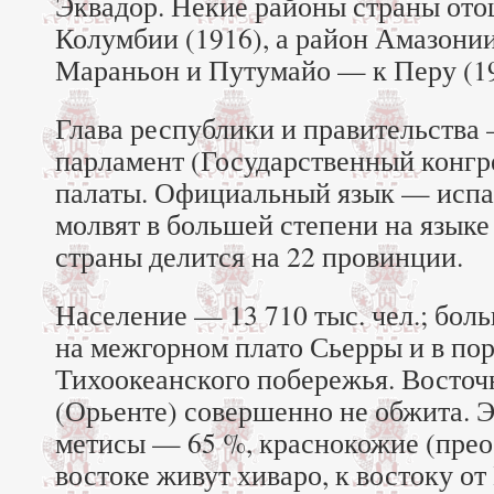
Эквадор. Некие районы страны от
Колумбии (1916), а район Амазони
Мараньон и Путумайо — к Перу (19
Глава республики и правительства 
парламент (Государственный конгре
палаты. Официальный язык — испа
молвят в большей степени на языке
страны делится на 22 провинции.
Население — 13 710 тыс. чел.; бол
на межгорном плато Сьерры и в по
Тихоокеанского побережья. Восточ
(Орьенте) совершенно не обжита. Э
метисы — 65 %, краснокожие (прео
востоке живут хиваро, к востоку о