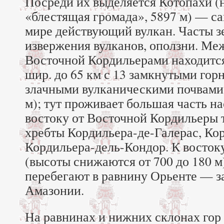
Посреди их выделяется Котопахи (
«блестящая громада», 5897 м) — с
мире действующий вулкан. Часты з
извержения вулканов, оползни. Ме
Восточной Кордильерами находится
шир. до 65 км с 13 замкнутыми го
злачными вулканическими почвами 
м); тут проживает большая часть н
востоку от Восточной Кордильеры 
хребты Кордильера-де-Галерас, Ко
Кордильера-дель-Кондор. К востоку
(высоты снижаются от 700 до 180 м
перебегают в равнину Орьенте — 
Амазонии.
На равнинах и нижних склонах гор