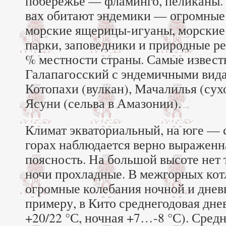
побережье — фламинго, пеликаны. 
вах обитают эндемики — огромные
морские ящерицы-игуаны, морские
парки, заповедники и природные р
% местности страны. Самые известн
Галапагосский с эндемичными вид
Котопахи (вулкан), Мачалилья (сух
Ясуни (сельва в Амазонии).
Климат экваториальный, на юге — 
горах наблюдается верно выраженн
поясность. На большой высоте нет 
ночи прохладные. В межгорных ко
огромные колебания ночной и днев
примеру, в Кито среднегодовая дне
+20/22 °С, ночная +7…-8 °С). Сред