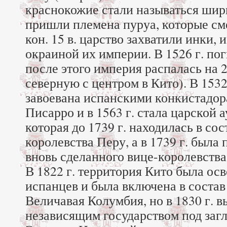
краснокожие стали называться шири.
пришли племена пуруа, которые см
кон. 15 в. царство захватили инки, 
окраиной их империи. В 1526 г. пог
после этого империя распалась на 2 ч
северную с центром в Кито). В 1532
завоевана испанскими конкистадора
Писарро и в 1563 г. стала царской 
которая до 1739 г. находилась в сос
королевства Перу, а в 1739 г. была 
вновь сделанного вице-королевства
В 1822 г. территория Кито была ос
испанцев и была включена в соста
Величавая Колумбия, но в 1830 г. в
независящим государством под заг