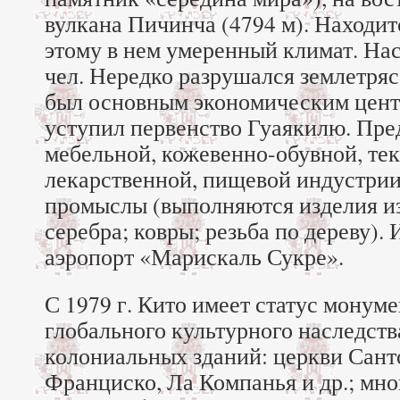
вулкана Пичинча (4794 м). Находитс
этому в нем умеренный климат. На
чел. Нередко разрушался землетрясе
был основным экономическим цент
уступил первенство Гуаякилю. Пре
мебельной, кожевенно-обувной, тек
лекарственной, пищевой индустрии
промыслы (выполняются изделия из 
серебра; ковры; резьба по дереву)
аэропорт «Марискаль Сукре».
С 1979 г. Кито имеет статус монум
глобального культурного наследс
колониальных зданий: церкви Сант
Франциско, Ла Компанья и др.; мн