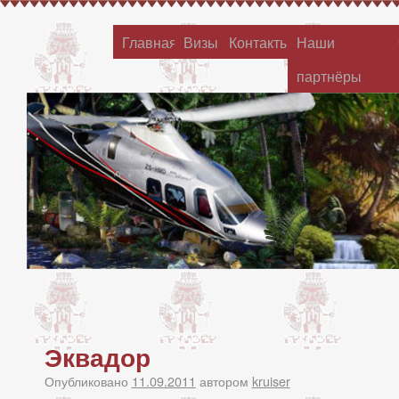
Главная
Визы
Контакты
Наши
партнёры
Эквадор
Опубликовано
11.09.2011
автором
kruiser