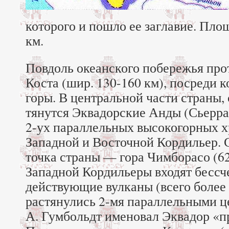
которого и пошло ее заглавие. Пло
км.
Повдоль океанского побережья про
Коста (шир. 130-160 км), посреди к
горы. В центральной части страны, 
тянутся Эквадорские Анды (Сьерра)
2-ух параллельных высокогорных х
Западной и Восточной Кордильер.
точка страны — гора Чимборасо (62
Западной Кордильеры входят бессч
действующие вулканы (всего более 
растянулись 2-мя параллельными ц
А. Гумбольдт именовал Эквадор «п