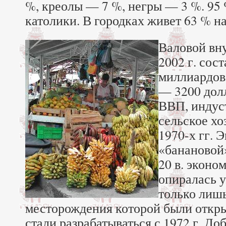
%, креолы — 7 %, негры — 3 %. 95
католики. В городках живет 63 % н
Валовой вн
2002 г. сост
миллиардов
— 3200 долл
ВВП, индус
сельское хо
1970-х гг. 
«банановой»
20 в. эконо
опиралась у
только лишь
месторождения которой были откр
стали разрабатываться с 1972 г. Д