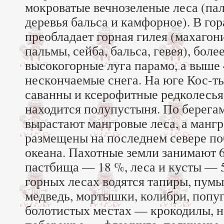
мокроватые вечнозеленые леса (пал
деревья бальса и камфорное). В гор
преобладает горная гилея (махагони
пальмы, сейба, бальса, гевея), боле
высокогорные луга парамо, а выше
нескончаемые снега. На юге Кос-т
саванны и ксерофитные редколесья,
находится полупустыня. По берегам
вырастают мангровые леса, а манг
размещены на последнем севере по
океана. Пахотные земли занимают 
пастбища — 18 %, леса и кусты — 5
горных лесах водятся тапиры, пумы
медведь, мортышки, колибри, попу
болотистых местах — крокодилы, н