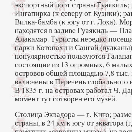
экспортный порт страны Гуаякиль;
Ингапирка (к северу от Куэнки); р
Вилка-бамба (к югу от г. Лоха). М
находятся в заливе Гуаякиль — Пла
Алакамар. Туристы нередко посещ
парки Котопахи и Сангай (вулканы
популярностью пользуются Галапаг
состоящие из 13 огромных, 6 малы
островов общей площадью 7,8 тыс. к
включены в Перечень глобального
В 1835 г. на островах работал Ч. Д
момент тут сотворен его музей.
Столица Эквадора — г. Кито; разме
страны, в 24 км к югу от экватора (
памятник «середина мира»), на во