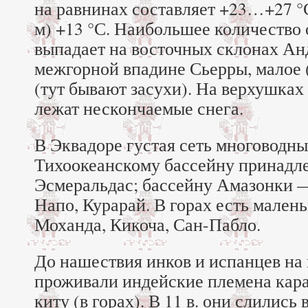
на равнинах составляет +23…+27 °С
м) +13 °С. Наибольшее количество 
выпадает на восточных склонах А
межгорной впадине Сьерры, малое 
(тут бывают засухи). На верхушках
лежат нескончаемые снега.
В Эквадоре густая сеть многоводны
Тихоокеанскому бассейну принадле
Эсмеральдас; бассейну Амазонки 
Напо, Курарай. В горах есть мален
Моханда, Кикоча, Сан-Пабло.
До нашествия инков и испанцев на
проживали индейские племена кара
киту (в горах). В 11 в. они слились 