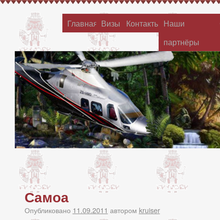
Главная
Визы
Контакты
Наши
партнёры
Самоа
Опубликовано
11.09.2011
автором
kruiser