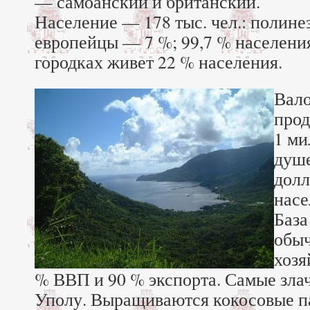
— самоанский и британский.
Население — 178 тыс. чел.: полин
европейцы — 7 %; 99,7 % населени
городках живет 22 % населения.
Вало
прод
1 ми
душ
долл
насе
База
обыч
хозя
% ВВП и 90 % экспорта. Самые злач
Уполу. Выращиваются кокосовые п