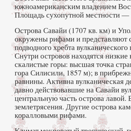
южноамериканским владением Вос
Площадь сухопутной местности — 2
Острова Савайи (1707 кв. км) и Упо
окружены рифами и представляют 
подводного хребта вулканического
Снутри островов находятся низкие
скалистые горы: высшая точка стра
гора Силисили, 1857 м); в прибреж
равнины. Активна вулканическая де
давно действовавшие на Савайи ву
центральную часть острова лавой.
землетрясения. Другие острова ка
коралловыми рифами.
Климат мокроватый тропический, г