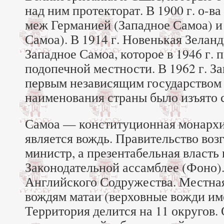
над ним протекторат. В 1900 г. о-в
меж Германией (Западное Самоа) 
Самоа). В 1914 г. Новенькая Зелан
Западное Самоа, которое в 1946 г. 
подопечной местности. В 1962 г. З
первым независящим государством О
наименования страны было изъято 
Самоа — конституционная монархия
является вождь. Правительство воз
министр, а презентабельная власть
Законодательной ассамблее (Фоно)
Английского Содружества. Местна
вождям матаи (верховные вожди им
Территория делится на 11 округов