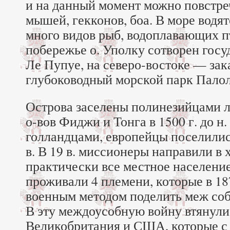
и на данный момент можно повстре
мышей, гекконов, боа. В море водя
много видов рыб, водоплавающих 
побережье о. Уполку сотворен гос
Ле Пупуе, на северо-востоке — зак
глубоководный морской парк Палол
Острова заселены полинезийцами 
о-вов Фиджи и Тонга в 1500 г. до н.
голландцами, европейцы поселились
в. В 19 в. миссионеры направили в
практически все местное население
проживали 4 племени, которые в 18
военным методом поделить меж соб
В эту междоусобную войну втянули
Великобритания и США, которые с 