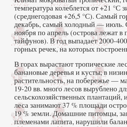
температура колеблется от +21 °С з
(среднегодовая +26,5 °С). Самый г
декабрь, самый холодный — июль. 
ноября по апрель (острова лежат в
тайфунов). В год выпадает 2000-40
горных речек, на которых построе
В горах вырастают тропические лес
банановые деревья и кусты; в низи
растительность, на побережье — м
19-20 вв. много лесов вырублено д
сельскохозяйственных плантаций, 
леса занимают 37 % площади остро
19 % земли. Домашние питомцы, за
племенами лапита, нарушили бала