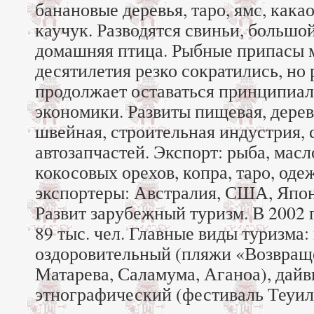
банановые деревья, таро, ямс, кака
каучук. Разводятся свиньи, большой
домашняя птица. Рыбные припасы 
десятилетия резко сократились, но
продолжает оставаться принципиа
экономики. Развиты пищевая, дере
швейная, строительная индустрия, 
автозапчастей. Экспорт: рыба, мас
кокосовых орехов, копра, таро, оде
экспортеры: Австралия, США, Япон
Развит зарубежный туризм. В 2002 
89 тыс. чел. Главные виды туризма:
оздоровительный (пляжи «Возвраще
Матарева, Саламума, Аганоа), дайв
этнографический (фестиваль Теуил