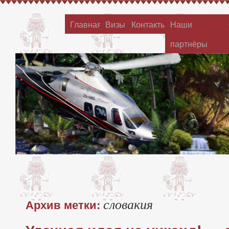
Главная
Визы
Контакты
Наши
партнёры
словакия
Архив метки: