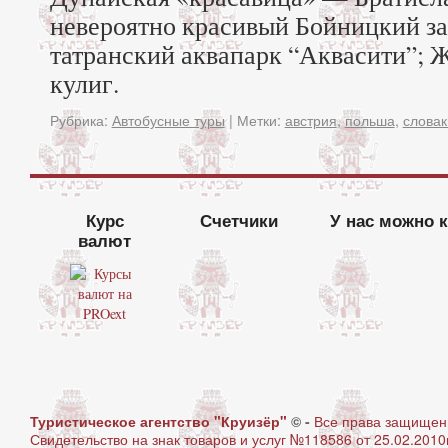
невероятно красивый Бойницкий з
татранский аквапарк “Аквасити”; Ж
кулиг.
Рубрика:
Автобусные туры
|
Метки:
австрия
,
польша
,
словак
Курс
Счетчики
У нас можно 
валют
Туристическое агентство "Круизёр"
© -
Все права защище
Свидетельство на знак товаров и услуг №118586 от 25.02.2010г