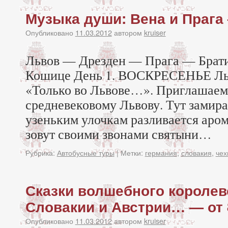
Музыка души: Вена и Прага 
Опубликовано
11.03.2012
автором
kruiser
Львов — Дрезден — Прага — Брат
Кошице День 1. ВОСКРЕСЕНЬЕ Льв
«Только во Львове…». Приглашаем 
средневековому Львову. Тут замир
узеньким улочкам разливается аром
зовут своими звонами святыни…
Рубрика:
Автобусные туры
|
Метки:
германия
,
словакия
,
чех
Сказки волшебного королев
Словакии и Австрии… — от 
Опубликовано
11.03.2012
автором
kruiser