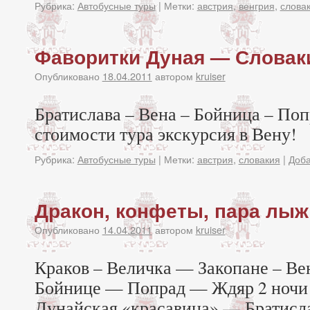
Рубрика:
Автобусные туры
|
Метки:
австрия
,
венгрия
,
слова
Фаворитки Дуная — Словак
Опубликовано
18.04.2011
автором
kruiser
Братислава – Вена – Бойница – По
стоимости тура экскурсия в Вену!
Рубрика:
Автобусные туры
|
Метки:
австрия
,
словакия
|
Доба
Дракон, конфеты, пара лыж
Опубликовано
14.04.2011
автором
kruiser
Краков – Величка — Закопане – Ве
Бойнице — Попрад — Ждяр 2 ночи 
Дунайская «красавица» — Братисл