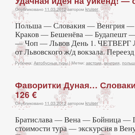
Удачная идея на уикенд! — о
Опубликовано
11.03.2012
автором
kruiser
Польша — Словакия — Венгрия —
Краков — Бешенёва — Будапешт —
— Чоп — Львов День 1. ЧЕТВЕРГ Л
от Львовского ж/д вокзала. Переезд
Рубрика:
Автобусные туры
|
Метки:
австрия
,
венгрия
,
польш
Фаворитки Дуная… Словаки
126 €
Опубликовано
11.03.2012
автором
kruiser
Братислава — Вена — Бойница — 
стоимости тура — экскурсия в Вен