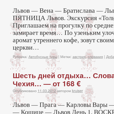
Львов — Вена — Братислава — Льв
ПЯТНИЦА Львов. Экскурсия «Толь
Приглашаем на прогулку по средне
замирает время… По узеньким улоч
аромат утреннего кофе, зовут свои
церкви…
Рубрика:
Автобусные туры
|
Метки:
австрия
,
словакия
|
Доба
Шесть дней отдыха… Слова
Чехия… — от 168 €
Опубликовано
11.03.2012
автором
kruiser
Львов — Прага — Карловы Вары —
— Кошице — Львов День 1. ВОСК