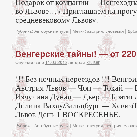
Подарок от компании — Пешеходна
во Львове…» Приглашаем на прогу
средневековому Львову.
Рубрика:
Автобусные туры
|
Метки:
австрия
,
словакия
|
Доба
Венгерские тайны! — от 220
Опубликовано
11.03.2012
автором
kruiser
!!! Без ночных переездов !!! Венгр
Австрия Львов — Чоп — Токай — 
Излучина Дуная — Дьер — Братис
Долина Вахау/Зальцбург — Хевиз(
Львов День 1 ВОСКРЕСЕНЬЕ.
Рубрика:
Автобусные туры
|
Метки:
австрия
,
венгрия
,
слова