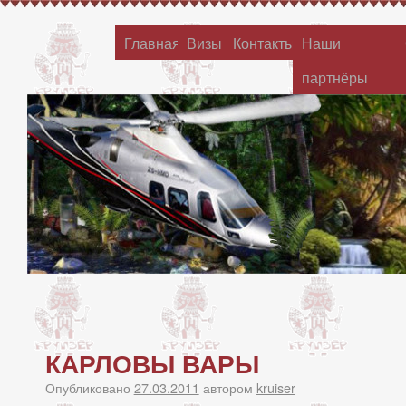
Главная
Визы
Контакты
Наши
партнёры
КАРЛОВЫ ВАРЫ
Опубликовано
27.03.2011
автором
kruiser