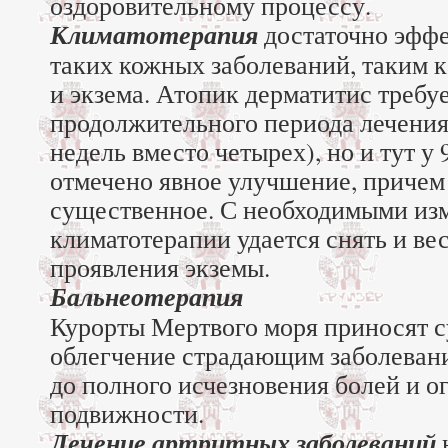
оздоровительному процессу.
Климатотерапия
достаточно эффе
таких кожных заболеваний, таким к
и экзема. Атопик дерматитис требу
продолжительного периода лечения
недель вместо четырех), но и тут 
отмечено явное улучшение, причем
существенное. С необходимыми из
климатотерапии удается снять и ве
проявления экземы.
Бальнеотерапия
Курорты Мертвого моря приносят 
облегчение страдающим заболевани
до полного исчезновения болей и о
подвижности.
Лечение артритных заболеваний