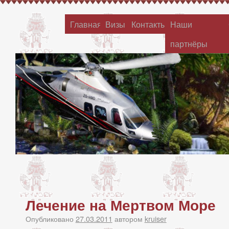
Главная
Визы
Контакты
Наши
партнёры
Лечение на Мертвом Море
Опубликовано
27.03.2011
автором
kruiser