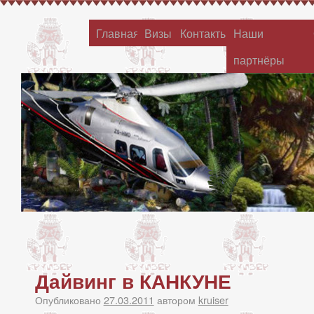
Главная
Визы
Контакты
Наши
партнёры
Дайвинг в КАНКУНЕ
Опубликовано
27.03.2011
автором
kruiser